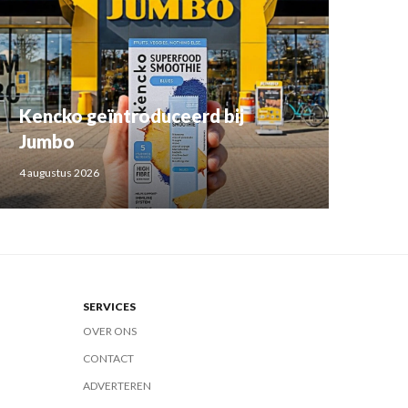
Kencko geïntroduceerd bij
Jumbo
4 augustus 2026
SERVICES
OVER ONS
CONTACT
ADVERTEREN