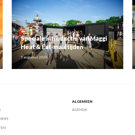
Speciale introductie van Maggi
Heat & Eat-maaltijden
5 augustus 2026
ALGEMEEN
S
AGENDA
MERS
TEN