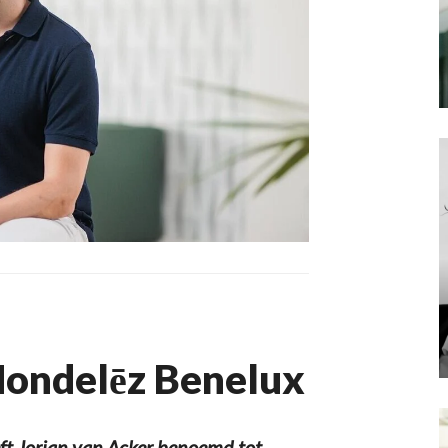
Mondelēz Benelux
t Jorian van Acker benoemd tot