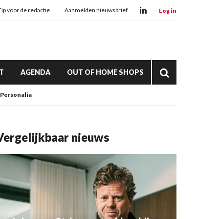
Tip voor de redactie
Aanmelden nieuwsbrief
Log in
T
AGENDA
OUT OF HOME SHOPS
Personalia
Vergelijkbaar nieuws