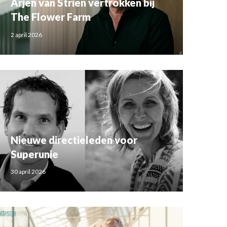
Arjen van Strien vertrokken bij
The Flower Farm
2 april 2026
Nieuwe directieleden voor
Superunie
30 april 2026