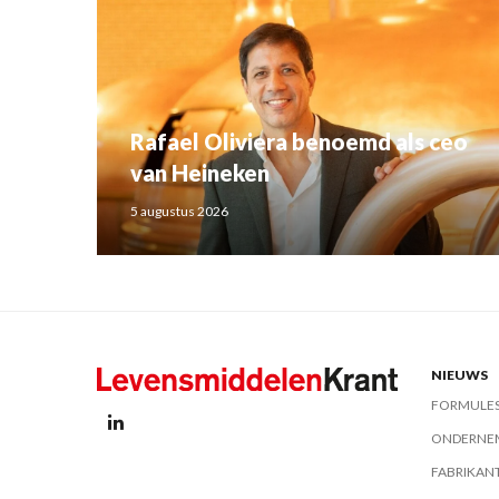
Rafael Oliviera benoemd als ceo
van Heineken
5 augustus 2026
NIEUWS
FORMULE
ONDERNE
FABRIKAN