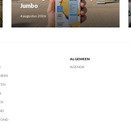
Jumbo
4 augustus 2026
ALGEMEEN
S
AGENDA
MERS
TEN
N
EK
ND
ROND