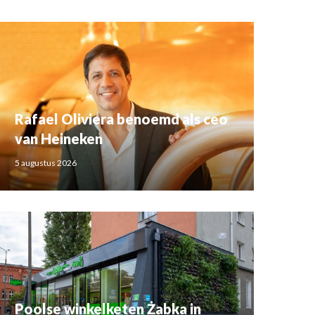
Rafael Oliviera benoemd als ceo
van Heineken
5 augustus 2026
Poolse winkelketen Żabka in