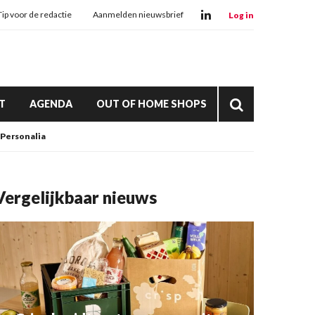
Tip voor de redactie
Aanmelden nieuwsbrief
Log in
T
AGENDA
OUT OF HOME SHOPS
Personalia
Vergelijkbaar nieuws