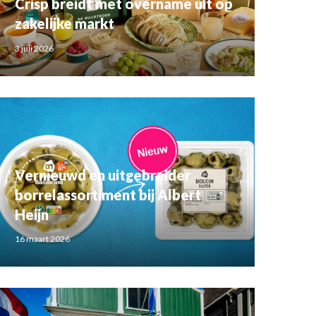
Crisp breidt met overname uit op
zakelijke markt
3 juli 2026
Vernieuwd en uitgebreider
borrelassortiment bij Albert
Heijn
16 maart 2026