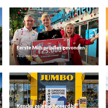
Eerste Müh-prijsfles gevonden
6 augustus 2026
Kencko geïntroduceerd bij