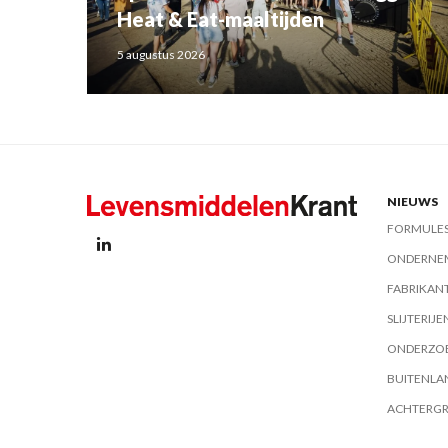
Heat & Eat-maaltijden
5 augustus 2026
NIEUWS
FORMULE
ONDERNE
FABRIKAN
SLIJTERIJE
ONDERZO
BUITENLA
ACHTERG