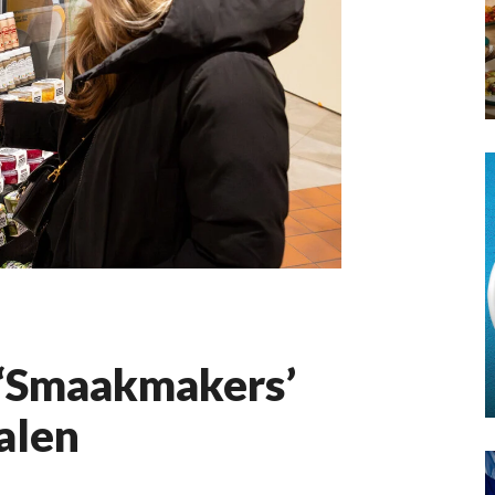
 ‘Smaakmakers’
ialen