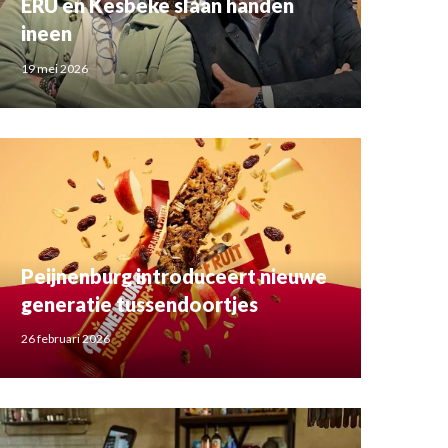
ERU en Kesbeke slaan handen
ineen
19 mei 2026
Peijnenburg introduceert nieuwe
generatie tussendoortjes
26 februari 2026