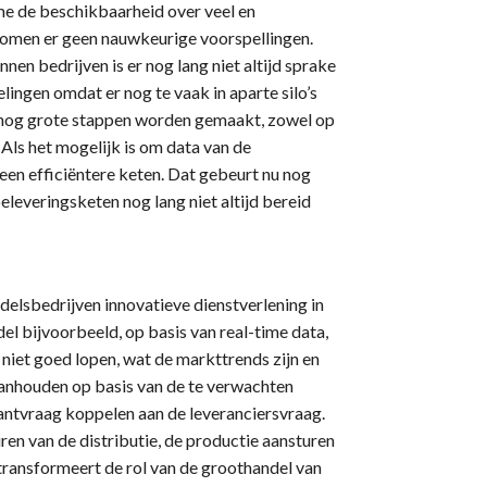
me de beschikbaarheid over veel en
komen er geen nauwkeurige voorspellingen.
en bedrijven is er nog lang niet altijd sprake
lingen omdat er nog te vaak in aparte silo’s
 nog grote stappen worden gemaakt, zowel op
 Als het mogelijk is om data van de
t een efficiëntere keten. Dat gebeurt nu nog
leveringsketen nog lang niet altijd bereid
lsbedrijven innovatieve dienstverlening in
l bijvoorbeeld, op basis van real-time data,
t niet goed lopen, wat de markttrends zijn en
aanhouden op basis van de te verwachten
antvraag koppelen aan de leveranciersvraag.
ren van de distributie, de productie aansturen
transformeert de rol van de groothandel van