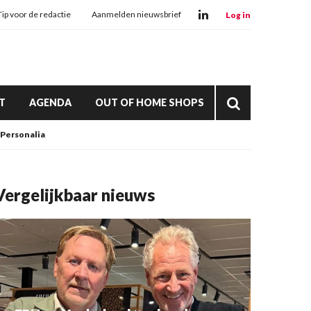
Tip voor de redactie
Aanmelden nieuwsbrief
Log in
T
AGENDA
OUT OF HOME SHOPS
Personalia
Vergelijkbaar nieuws