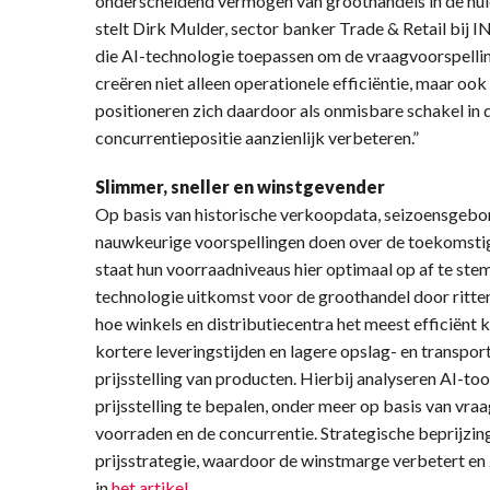
onderscheidend vermogen van groothandels in de hui
stelt Dirk Mulder, sector banker Trade & Retail bij
die AI-technologie toepassen om de vraagvoorspellin
creëren niet alleen operationele efficiëntie, maar ook
positioneren zich daardoor als onmisbare schakel in
concurrentiepositie aanzienlijk verbeteren.”
Slimmer, sneller en winstgevender
Op basis van historische verkoopdata, seizoensgebo
nauwkeurige voorspellingen doen over de toekomstige
staat hun voorraadniveaus hier optimaal op af te ste
technologie uitkomst voor de groothandel door ritten
hoe winkels en distributiecentra het meest efficiënt 
kortere leveringstijden en lagere opslag- en transport
prijsstelling van producten. Hierbij analyseren AI-to
prijsstelling te bepalen, onder meer op basis van vr
voorraden en de concurrentie. Strategische beprijzin
prijsstrategie, waardoor de winstmarge verbetert en 
in
het artikel
.