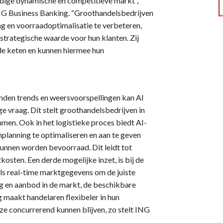
dige dynamische en competitieve markt”,
 ING Business Banking. “Groothandelsbedrijven
g en voorraadoptimalisatie te verbeteren,
 strategische waarde voor hun klanten. Zij
 de keten en kunnen hiermee hun
nden trends en weersvoorspellingen kan AI
 vraag. Dit stelt groothandelsbedrijven in
mmen. Ook in het logistieke proces biedt AI-
planning te optimaliseren en aan te geven
kunnen worden bevoorraad. Dit leidt tot
kosten. Een derde mogelijke inzet, is bij de
ols real-time marktgegevens om de juiste
aag en aanbod in de markt, de beschikbare
g maakt handelaren flexibeler in hun
ze concurrerend kunnen blijven, zo stelt ING