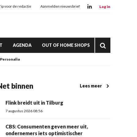
Tip voor de redactie
Aanmelden nieuwsbrief
Log in
T
AGENDA
OUT OF HOME SHOPS
Personalia
Net binnen
Lees meer
Flink breidt uit in Tilburg
7 augustus 2026 08:56
CBS: Consumenten geven meer uit,
ondernemers iets optimistischer