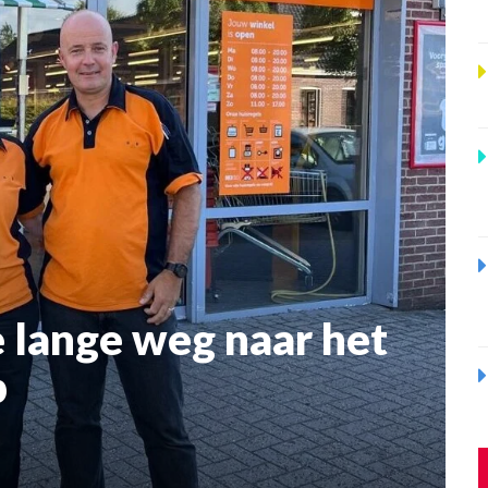
e lange weg naar het
p