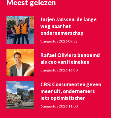
Meest gelezen
Jurjen Janssen: de lange
weg naar het
ondernemerschap
3 augustus 2026 09:52
Rafael Oliviera benoemd
als ceo van Heineken
5 augustus 2026 16:30
CBS: Consumenten geven
meer uit, ondernemers
iets optimistischer
6 augustus 2026 11:00