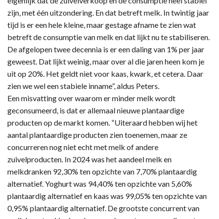
eigenlijk dat de zuivelverkoop en de consumptie heel stabiel
zijn, met één uitzondering. En dat betreft melk. In twintig jaar
tijd is er een hele kleine, maar gestage afname te zien wat
betreft de consumptie van melk en dat lijkt nu te stabiliseren.
De afgelopen twee decennia is er een daling van 1% per jaar
geweest. Dat lijkt weinig, maar over al die jaren heen kom je
uit op 20%. Het geldt niet voor kaas, kwark, et cetera. Daar
zien we wel een stabiele inname”, aldus Peters.
Een misvatting over waarom er minder melk wordt
geconsumeerd, is dat er allemaal nieuwe plantaardige
producten op de markt komen. “Uiteraard hebben wij het
aantal plantaardige producten zien toenemen, maar ze
concurreren nog niet echt met melk of andere
zuivelproducten. In 2024 was het aandeel melk en
melkdranken 92,30% ten opzichte van 7,70% plantaardig
alternatief. Yoghurt was 94,40% ten opzichte van 5,60%
plantaardig alternatief en kaas was 99,05% ten opzichte van
0,95% plantaardig alternatief. De grootste concurrent van