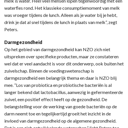
melk is water. Heel veel mensen lopen tegenwoordig met een
waterfles rond. Het klassieke consumptiemoment van melk
was vroeger tijdens de lunch. Alleen als je water bij je hebt,
drink je dat al snel tijdens de lunch in plaats van melk”, zegt
Peters.
Darmgezondheid
Op het gebied van darmgezondheid kan NZO zich niet
uitspreken over specifieke producten, maar ze constateren
wel dat er veel aandacht is voor dit onderwerp, ook buiten het
zuivelschap. Binnen de voedingswetenschap is
darmgezondheid een belangrijk thema en daar is NZO blij
mee. “Los van probiotica en probiotische bacteriën is al
langer bekend dat lactobacillus, aanwezig in gefermenteerde
zuivel, een positief effect heeft op de gezondheid. De
belangstelling voor de werking van goede bacteriën op de
darm neemt toe en tegelijkertijd groeit het inzicht in de
invloed van darmgezondheid op de algemene gezondheid.
Dat is een zich ontwikkelende wetenschap,” licht Peters toe.