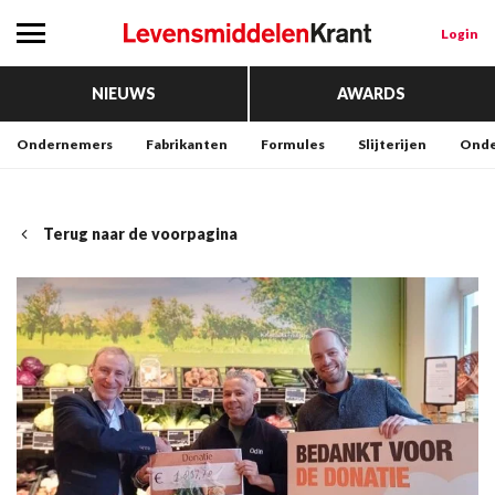
Login
NIEUWS
AWARDS
Ondernemers
Fabrikanten
Formules
Slijterijen
Onde
Terug naar de voorpagina