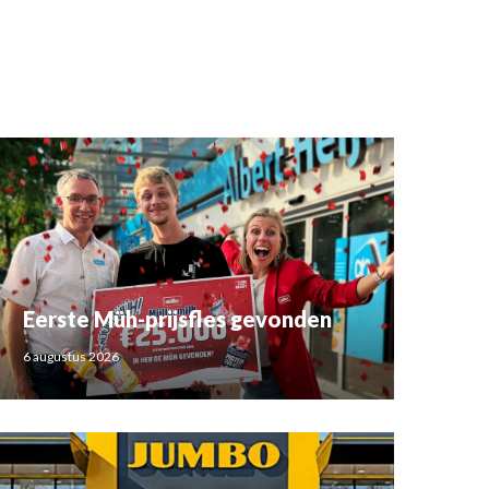
Eerste Müh-prijsfles gevonden
6 augustus 2026