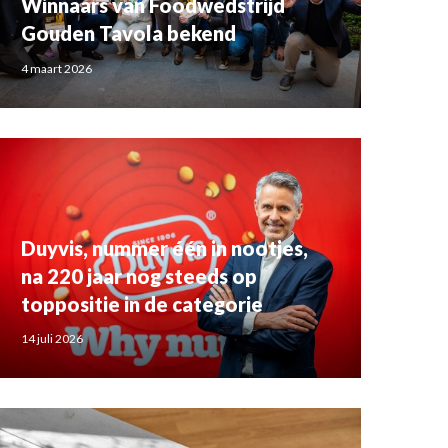
Winnaars van Foodwedstrijd
Gouden Tavola bekend
4 maart 2026
Duyvis, nummer één in nootjes,
na 220 jaar nog steeds op
toppositie in de categorie
14 juli 2026