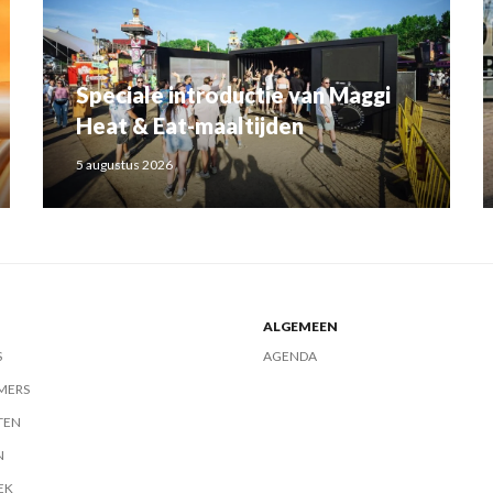
Speciale introductie van Maggi
Heat & Eat-maaltijden
5 augustus 2026
ALGEMEEN
S
AGENDA
MERS
TEN
N
EK