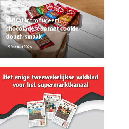
KitKat introduceert
chocoladereep met cookie
dough-smaak
19 februari 2026