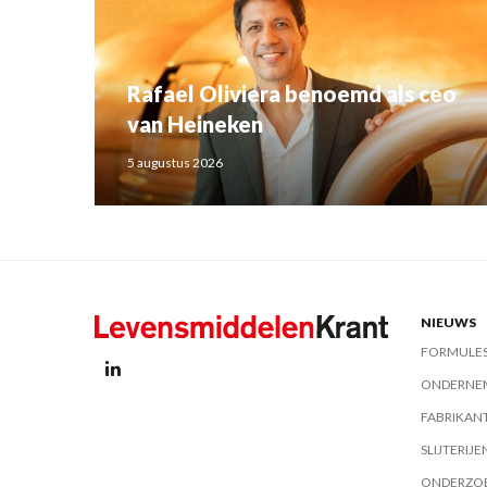
Rafael Oliviera benoemd als ceo
van Heineken
5 augustus 2026
NIEUWS
FORMULE
ONDERNE
FABRIKAN
SLIJTERIJE
ONDERZO