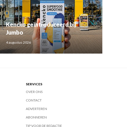
Kencko geïntroduceerd bij
Jumbo
4 augustus 2026
SERVICES
OVER ONS
CONTACT
ADVERTEREN
ABONNEREN
TIP VOOR DE REDACTIE