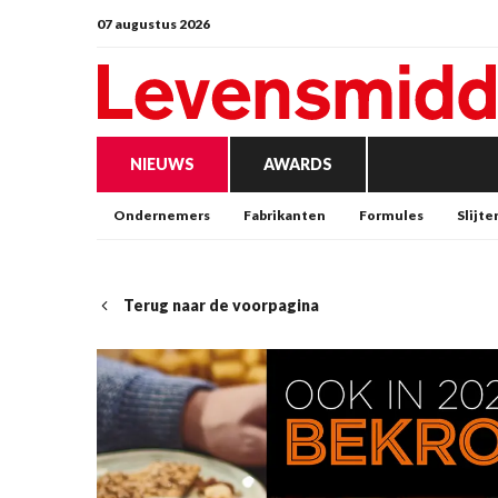
07 augustus 2026
NIEUWS
AWARDS
Ondernemers
Fabrikanten
Formules
Slijte
Terug naar de voorpagina