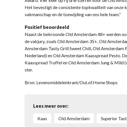
Award. Vier keer op rij drie sterren voor de Old Ams
Het bevestigt de consistente topkwaliteit van onze k
vakmanschap en de toewijding van ons hele team.”
Positief beoordeeld
Naast de bekroonde Old Amsterdam 48+ werden ook 
de vakjury, zoals Old Amsterdam 35+, Old Amsterda
Amsterdam Tasty Grill Sweet Chili, Old Amsterdam P
Nederland) en Old Amsterdam Kaasspread Pesto. De
Kaasspread Truffel en Old Amsterdam Jung & Mild (v
ster.
Bron: Levensmiddelenkrant/Out.of.Home Shops
Lees meer over:
kaas
Old Amsterdam
Superior Tas