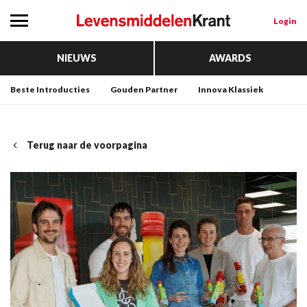
Login
NIEUWS
AWARDS
Beste Introducties
Gouden Partner
Innova Klassiek
Terug naar de voorpagina