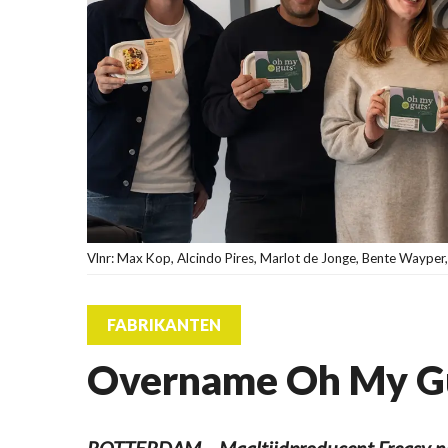
Vlnr: Max Kop, Alcindo Pires, Marlot de Jonge, Bente Wayper,
FABRIKANTEN
Overname Oh My Gu
ROTTERDAM – Maaltijdproducent Freasy nee