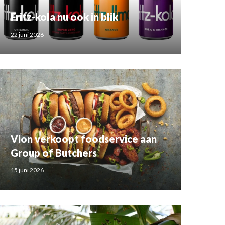
Fritz-kola nu ook in blik
22 juni 2026
Vion verkoopt foodservice aan
Group of Butchers
15 juni 2026