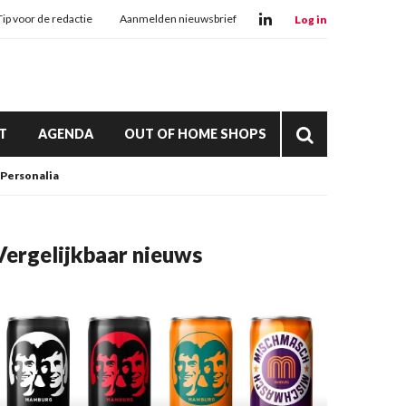
Tip voor de redactie
Aanmelden nieuwsbrief
Log in
T
AGENDA
OUT OF HOME SHOPS
Personalia
Vergelijkbaar nieuws