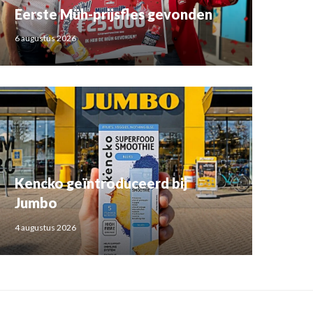
Eerste Müh-prijsfles gevonden
6 augustus 2026
Kencko geïntroduceerd bij
Jumbo
4 augustus 2026