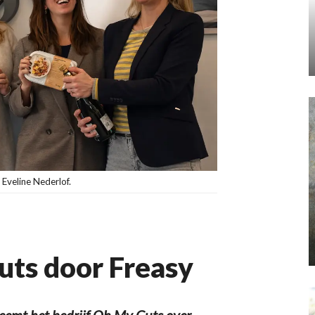
 Eveline Nederlof.
ts door Freasy
mt het bedrijf Oh My Guts over.