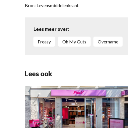
Bron: Levensmiddelenkrant
Lees meer over:
Freasy
Oh My Guts
overname
Lees ook