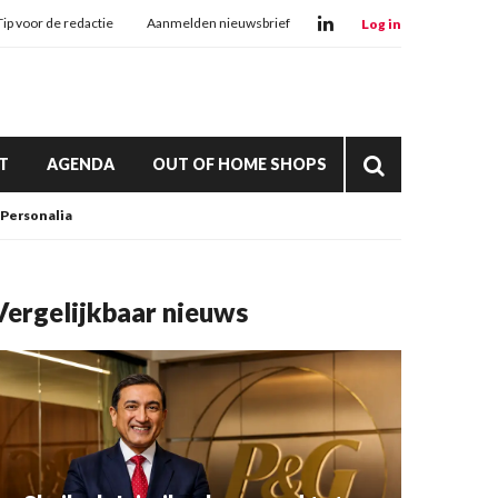
Tip voor de redactie
Aanmelden nieuwsbrief
Log in
T
AGENDA
OUT OF HOME SHOPS
Personalia
Vergelijkbaar nieuws