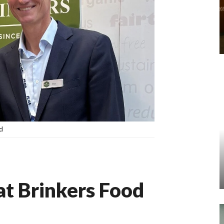
d
t Brinkers Food