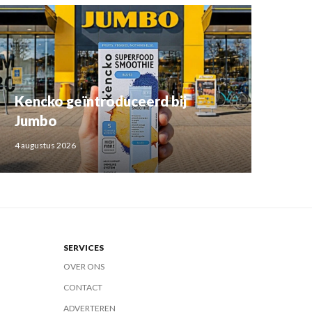
Kencko geïntroduceerd bij
Jumbo
4 augustus 2026
SERVICES
OVER ONS
CONTACT
ADVERTEREN