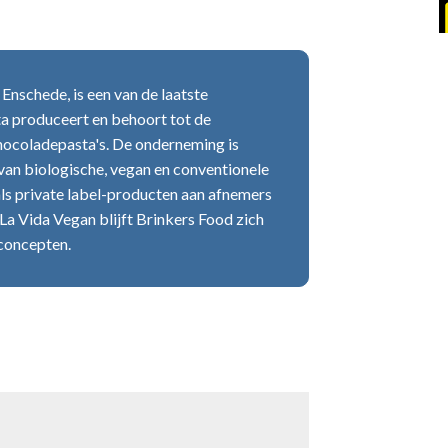
Enschede, is een van de laatste
ta produceert en behoort tot de
ocoladepasta's. De onderneming is
 van biologische, vegan en conventionele
ls private label-producten aan afnemers
La Vida Vegan blijft Brinkers Food zich
 concepten.