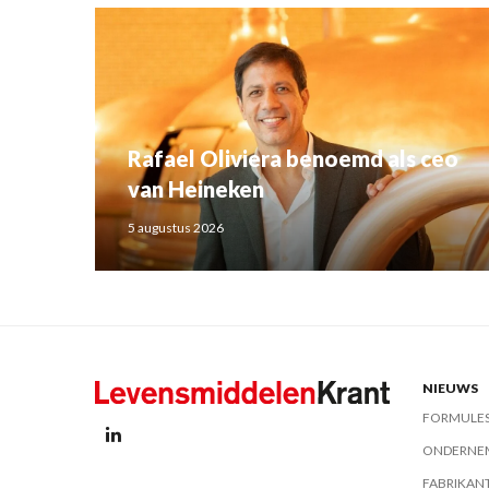
Rafael Oliviera benoemd als ceo
van Heineken
5 augustus 2026
NIEUWS
FORMULE
ONDERNE
FABRIKAN