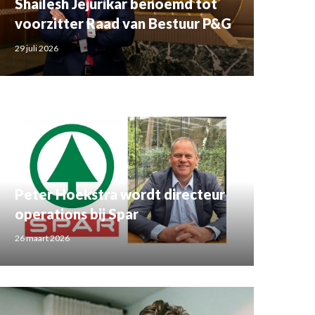
Shailesh Jejurikar benoemd tot
voorzitter Raad van Bestuur P&G
29 juli 2026
Peter Hoekstra wordt directeur
operations bij Spar
26 maart 2026