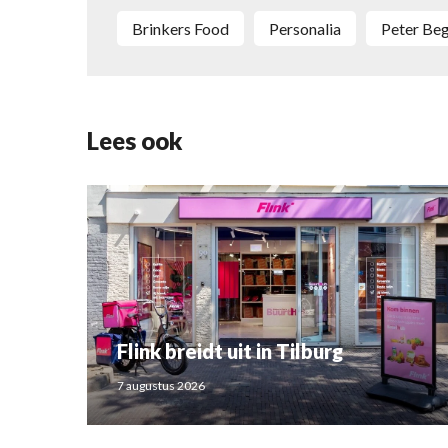
Brinkers Food
Personalia
Peter B
Lees ook
Flink breidt uit in Tilburg
7 augustus 2026