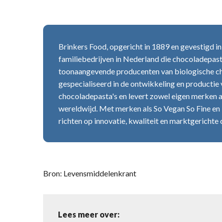
Brinkers Food, opgericht in 1889 en gevestigd in 
familiebedrijven in Nederland die chocoladepas
toonaangevende producenten van biologische ch
gespecialiseerd in de ontwikkeling en productie
chocoladepasta's en levert zowel eigen merken a
wereldwijd. Met merken als So Vegan So Fine en 
richten op innovatie, kwaliteit en marktgerichte
Bron: Levensmiddelenkrant
Lees meer over: