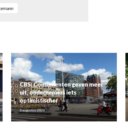
egemann
CBS: Consumenten geven meer
uit, ondernemers iets
optimistischer
6 augustus 2026