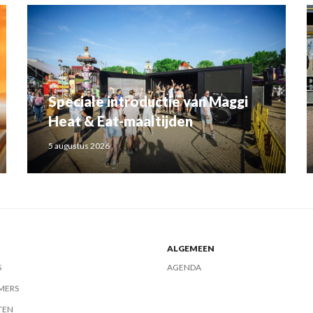
Speciale introductie van Maggi
Heat & Eat-maaltijden
5 augustus 2026
ALGEMEEN
S
AGENDA
MERS
TEN