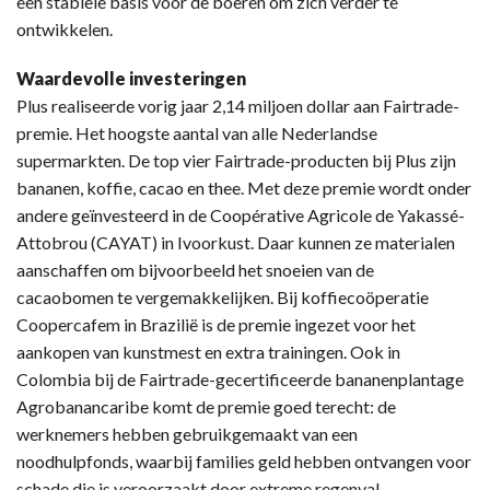
een stabiele basis voor de boeren om zich verder te
ontwikkelen.
Waardevolle investeringen
Plus realiseerde vorig jaar 2,14 miljoen dollar aan Fairtrade-
premie. Het hoogste aantal van alle Nederlandse
supermarkten. De top vier Fairtrade-producten bij Plus zijn
bananen, koffie, cacao en thee. Met deze premie wordt onder
andere geïnvesteerd in de Coopérative Agricole de Yakassé-
Attobrou (CAYAT) in Ivoorkust. Daar kunnen ze materialen
aanschaffen om bijvoorbeeld het snoeien van de
cacaobomen te vergemakkelijken. Bij koffiecoöperatie
Coopercafem in Brazilië is de premie ingezet voor het
aankopen van kunstmest en extra trainingen. Ook in
Colombia bij de Fairtrade-gecertificeerde bananenplantage
Agrobanancaribe komt de premie goed terecht: de
werknemers hebben gebruikgemaakt van een
noodhulpfonds, waarbij families geld hebben ontvangen voor
schade die is veroorzaakt door extreme regenval.