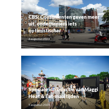
CBS: Consumenten geven meer
uit, ondernemers iets
optimistischer
6 augustus 2026
Speciale introductie van Maggi
Heat & Eat-maaltijden
5 augustus 2026