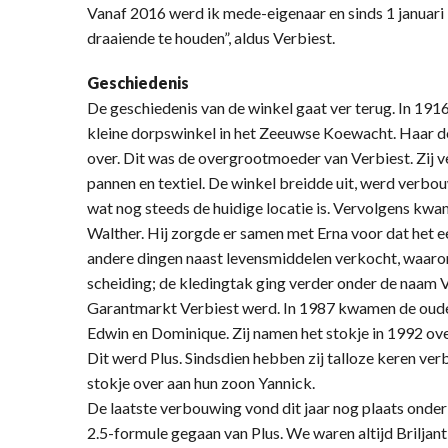
Vanaf 2016 werd ik mede-eigenaar en sinds 1 januari 
draaiende te houden”, aldus Verbiest.
Geschiedenis
De geschiedenis van de winkel gaat ver terug. In 1
kleine dorpswinkel in het Zeeuwse Koewacht. Haar 
over. Dit was de overgrootmoeder van Verbiest. Zij 
pannen en textiel. De winkel breidde uit, werd verbo
wat nog steeds de huidige locatie is. Vervolgens kw
Walther. Hij zorgde er samen met Erna voor dat het
andere dingen naast levensmiddelen verkocht, waaron
scheiding; de kledingtak ging verder onder de naam
Garantmarkt Verbiest werd. In 1987 kwamen de ouder
Edwin en Dominique. Zij namen het stokje in 1992 ov
Dit werd Plus. Sindsdien hebben zij talloze keren ver
stokje over aan hun zoon Yannick.
De laatste verbouwing vond dit jaar nog plaats onder 
2.5-formule gegaan van Plus. We waren altijd Briljant 1.