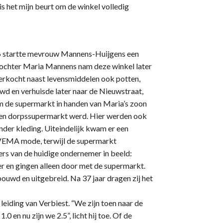
is het mijn beurt om de winkel volledig
916 startte mevrouw Mannens-Huijgens een
dochter Maria Mannens nam deze winkel later
verkocht naast levensmiddelen ook potten,
uwd en verhuisde later naar de Nieuwstraat,
am de supermarkt in handen van Maria’s zoon
 een dorpssupermarkt werd. Hier werden ook
der kleding. Uiteindelijk kwam er een
 VEMA mode, terwijl de supermarkt
s van de huidige ondernemer in beeld:
er en gingen alleen door met de supermarkt.
bouwd en uitgebreid. Na 37 jaar dragen zij het
leiding van Verbiest. “We zijn toen naar de
0 en nu zijn we 2.5”, licht hij toe. Of de