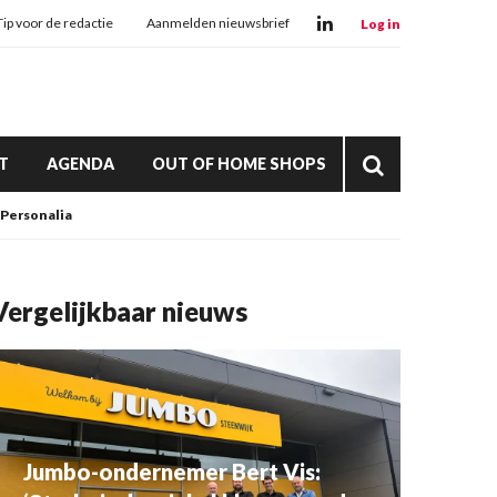
Tip voor de redactie
Aanmelden nieuwsbrief
Log in
T
AGENDA
OUT OF HOME SHOPS
Personalia
Vergelijkbaar nieuws
Jumbo-ondernemer Bert Vis: