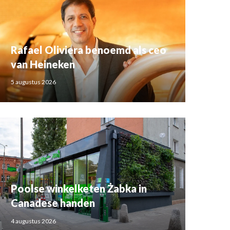
Rafael Oliviera benoemd als ceo
van Heineken
5 augustus 2026
Poolse winkelketen Żabka in
Canadese handen
4 augustus 2026