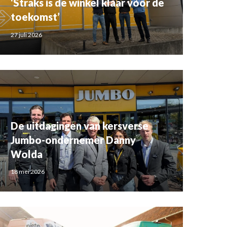
‘Straks is de winkel klaar voor de
toekomst’
27 juli 2026
De uitdagingen van kersverse
Jumbo-ondernemer Danny
Wolda
18 mei 2026