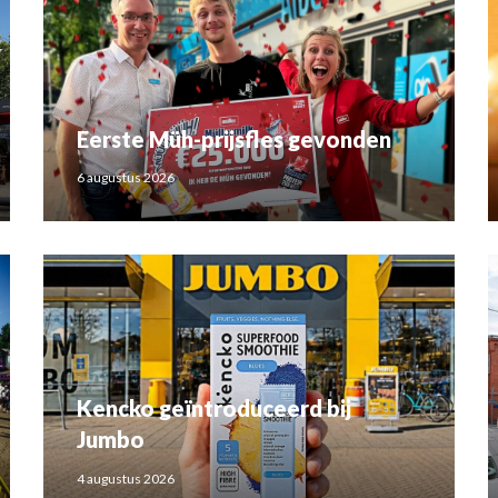
Eerste Müh-prijsfles gevonden
6 augustus 2026
Kencko geïntroduceerd bij
Jumbo
4 augustus 2026