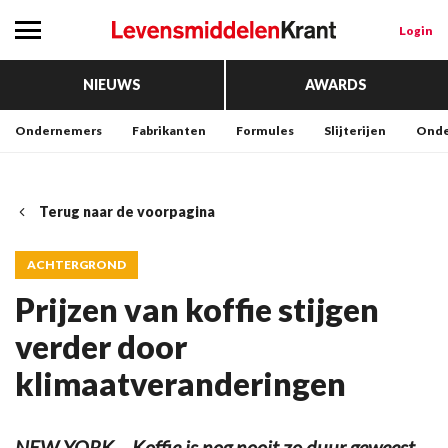
Login
NIEUWS
AWARDS
Ondernemers
Fabrikanten
Formules
Slijterijen
Onde
Terug naar de voorpagina
ACHTERGROND
Prijzen van koffie stijgen
verder door
klimaatveranderingen
NEW YORK – Koffie is nog nooit zo duur geweest.