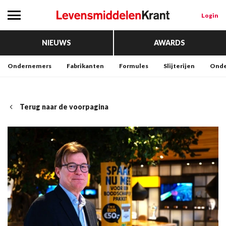
Login
NIEUWS
AWARDS
Ondernemers
Fabrikanten
Formules
Slijterijen
Onde
Terug naar de voorpagina