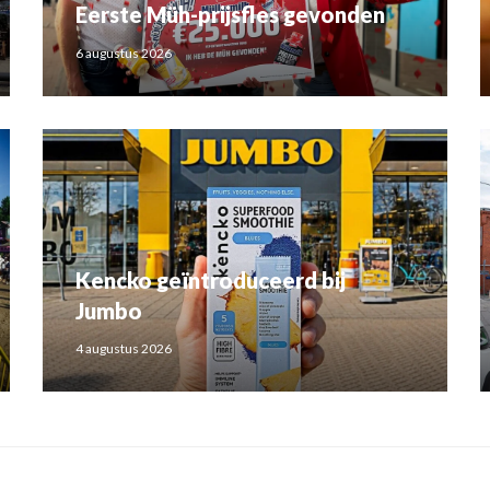
Eerste Müh-prijsfles gevonden
6 augustus 2026
Kencko geïntroduceerd bij
Jumbo
4 augustus 2026