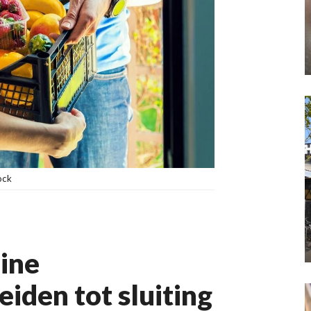
ock
ine
iden tot sluiting