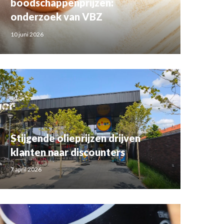
boodschappenprijzen:
onderzoek van VBZ
10 juni 2026
Stijgende olieprijzen drijven
klanten naar discounters
7 april 2026