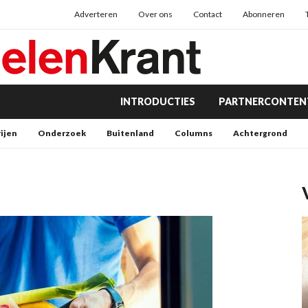
Adverteren
Over ons
Contact
Abonneren
INTRODUCTIES
PARTNERCONTEN
rijen
Onderzoek
Buitenland
Columns
Achtergrond