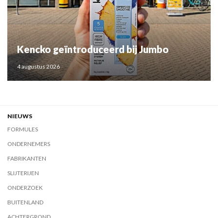
Kencko geïntroduceerd bij Jumbo
4 augustus 2026
NIEUWS
FORMULES
ONDERNEMERS
FABRIKANTEN
SLIJTERIJEN
ONDERZOEK
BUITENLAND
ACHTERGROND