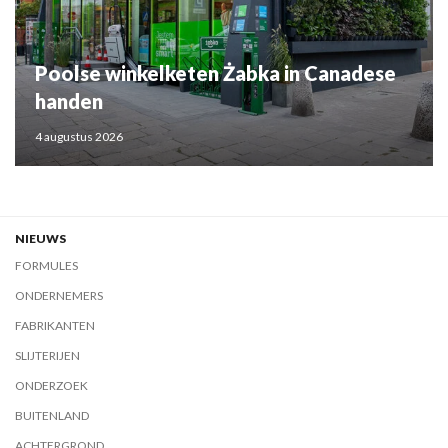
Poolse winkelketen Żabka in Canadese
handen
4 augustus 2026
NIEUWS
FORMULES
ONDERNEMERS
FABRIKANTEN
SLIJTERIJEN
ONDERZOEK
BUITENLAND
ACHTERGROND