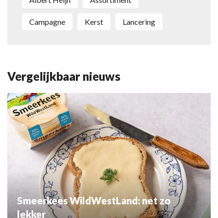
campagne
kerst
lancering
Vergelijkbaar nieuws
Smeerkees WildWestLand: net zo
lekker