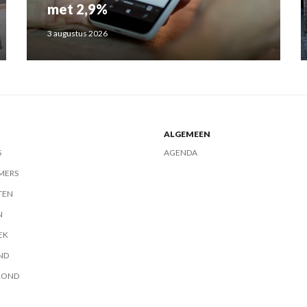
met 2,9%
3 augustus 2026
ALGEMEEN
S
AGENDA
MERS
TEN
N
EK
ND
ROND