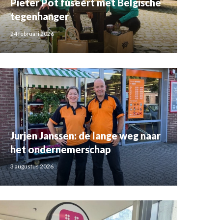
Pieter Pot fuseert met Belgische
tegenhanger
24 februari 2026
Jurjen Janssen: de lange weg naar
het ondernemerschap
3 augustus 2026