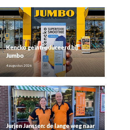
Kencko geïntroduceerd bij
Jumbo
4 augustus 2026
Jurjen Janssen: de lange weg naar