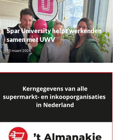
Spar University helpt werkenden
samen met UWV
25 maart 2026