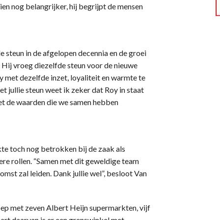
en nog belangrijker, hij begrijpt de mensen
steun in de afgelopen decennia en de groei
 Hij vroeg diezelfde steun voor de nieuwe
y met dezelfde inzet, loyaliteit en warmte te
t jullie steun weet ik zeker dat Roy in staat
jn met de waarden die we samen hebben
ekte toch nog betrokken bij de zaak als
ere rollen. “Samen met dit geweldige team
mst zal leiden. Dank jullie wel”, besloot Van
ep met zeven Albert Heijn supermarkten, vijf
Apart daarvan is er een grenswinkel met