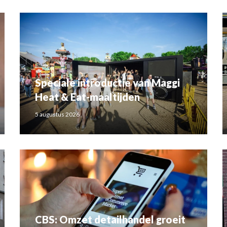
Speciale introductie van Maggi
Heat & Eat-maaltijden
5 augustus 2026
CBS: Omzet detailhandel groeit