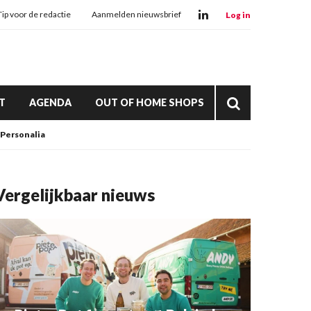
Tip voor de redactie
Aanmelden nieuwsbrief
Log in
T
AGENDA
OUT OF HOME SHOPS
Personalia
Vergelijkbaar nieuws