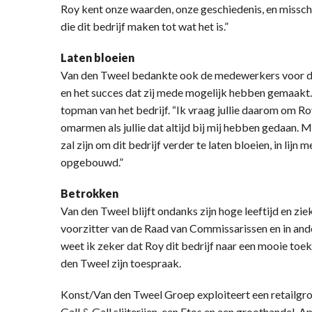
Roy kent onze waarden, onze geschiedenis, en misschi
die dit bedrijf maken tot wat het is.”
Laten bloeien
Van den Tweel bedankte ook de medewerkers voor de 
en het succes dat zij mede mogelijk hebben gemaakt.
topman van het bedrijf. “Ik vraag jullie daarom om Ro
omarmen als jullie dat altijd bij mij hebben gedaan. Me
zal zijn om dit bedrijf verder te laten bloeien, in li
opgebouwd.”
Betrokken
Van den Tweel blijft ondanks zijn hoge leeftijd en zi
voorzitter van de Raad van Commissarissen en in and
weet ik zeker dat Roy dit bedrijf naar een mooie toeko
den Tweel zijn toespraak.
Konst/Van den Tweel Groep exploiteert een retailgro
Gall & Gall slijterijen, een Etos en een groothandel. 