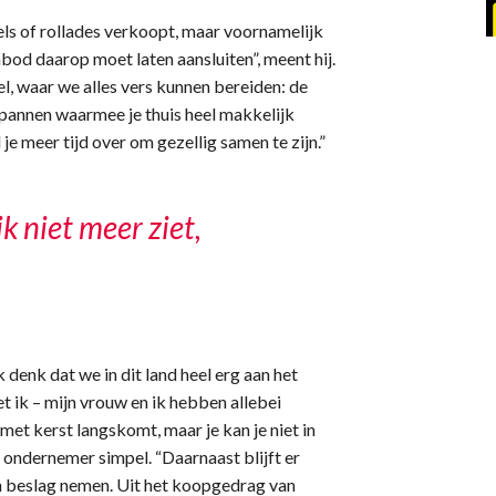
ls of rollades verkoopt, maar voornamelijk
bod daarop moet laten aansluiten”, meent hij.
l, waar we alles vers kunnen bereiden: de
annen waarmee je thuis heel makkelijk
e meer tijd over om gezellig samen te zijn.”
k niet meer ziet,
k denk dat we in dit land heel erg aan het
t ik – mijn vrouw en ik hebben allebei
 met kerst langskomt, maar je kan je niet in
e ondernemer simpel. “Daarnaast blijft er
 in beslag nemen. Uit het koopgedrag van