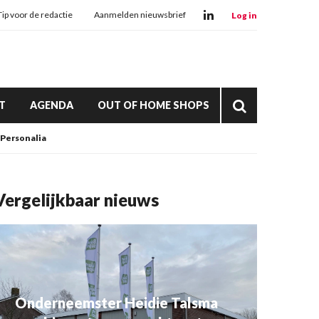
Tip voor de redactie
Aanmelden nieuwsbrief
Log in
T
AGENDA
OUT OF HOME SHOPS
Personalia
Vergelijkbaar nieuws
Onderneemster Heidie Talsma