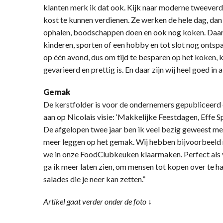
klanten merk ik dat ook. Kijk naar moderne tweever
kost te kunnen verdienen. Ze werken de hele dag, da
ophalen, boodschappen doen en ook nog koken. Daar
kinderen, sporten of een hobby en tot slot nog ontspa
op één avond, dus om tijd te besparen op het koken, k
gevarieerd en prettig is. En daar zijn wij heel goed in a
Gemak
De kerstfolder is voor de ondernemers gepubliceerd 
aan op Nicolais visie: ‘Makkelijke Feestdagen, Effe S
De afgelopen twee jaar ben ik veel bezig geweest met
meer leggen op het gemak. Wij hebben bijvoorbeeld 
we in onze FoodClubkeuken klaarmaken. Perfect als v
ga ik meer laten zien, om mensen tot kopen over te 
salades die je neer kan zetten.”
Artikel gaat verder onder de foto ↓