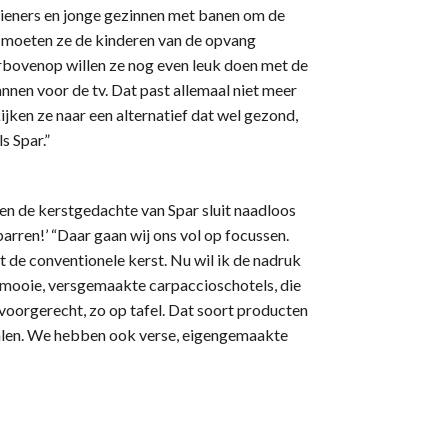
dieners en jonge gezinnen met banen om de
n moeten ze de kinderen van de opvang
bovenop willen ze nog even leuk doen met de
nnen voor de tv. Dat past allemaal niet meer
ijken ze naar een alternatief dat wel gezond,
ls Spar.”
en de kerstgedachte van Spar sluit naadloos
parren!’ “Daar gaan wij ons vol op focussen.
 de conventionele kerst. Nu wil ik de nadruk
mooie, versgemaakte carpaccioschotels, die
oorgerecht, zo op tafel. Dat soort producten
halen. We hebben ook verse, eigengemaakte