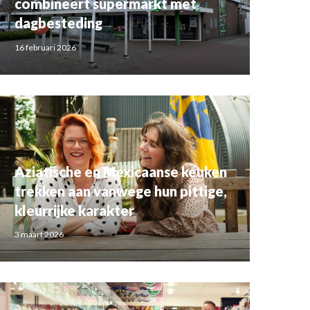
combineert supermarkt met
dagbesteding
16 februari 2026
Aziatische en Mexicaanse keuken
trekken aan vanwege hun pittige,
kleurrijke karakter
3 maart 2026