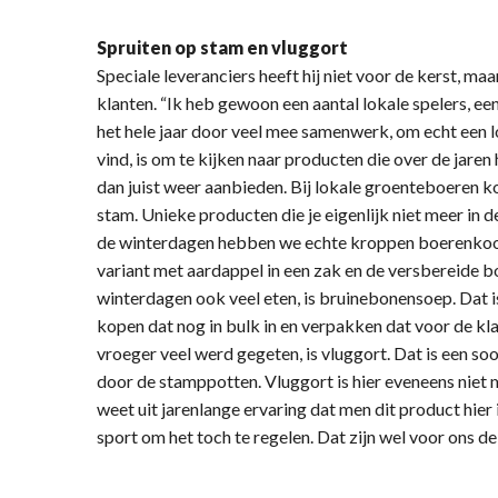
Spruiten op stam en vluggort
Speciale leveranciers heeft hij niet voor de kerst, ma
klanten. “Ik heb gewoon een aantal lokale spelers, ee
het hele jaar door veel mee samenwerk, om echt een 
vind, is om te kijken naar producten die over de jare
dan juist weer aanbieden. Bij lokale groenteboeren k
stam. Unieke producten die je eigenlijk niet meer in d
de winterdagen hebben we echte kroppen boerenkool,
variant met aardappel in een zak en de versbereide b
winterdagen ook veel eten, is bruinebonensoep. Dat is
kopen dat nog in bulk in en verpakken dat voor de klan
vroeger veel werd gegeten, is vluggort. Dat is een so
door de stamppotten. Vluggort is hier eveneens niet m
weet uit jarenlange ervaring dat men dit product hier 
sport om het toch te regelen. Dat zijn wel voor ons de