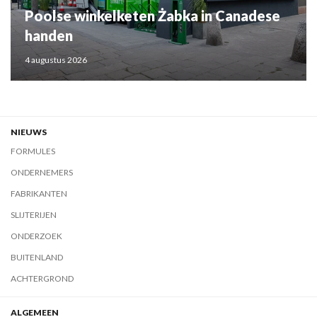
Poolse winkelketen Żabka in Canadese
handen
4 augustus 2026
NIEUWS
FORMULES
ONDERNEMERS
FABRIKANTEN
SLIJTERIJEN
ONDERZOEK
BUITENLAND
ACHTERGROND
ALGEMEEN