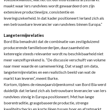
maakt waar Iers rundvlees wordt gewaardeerd om zijn
extensieve productiewijze, consistentie en
leveringszekerheid. In dat kader positioneert Ierland zich als
een betrouwbare leverancier van rundvlees binnen Europa.”
Langetermijnrelaties
Bord Bia benadrukt dat de combinatie van zestigduizend
producerende familieboerderijen, duurzaamheid en
ketenregie steeds relevanter wordt nu beschikbaarheid niet
meer vanzelfsprekend is. “De discussie verschuift van volume
naar meer waarde en samenwerking. Dat vraagt om data,
langetermijnrelaties en een realistisch beeld van wat de
markt kan leveren”, meent Burke.
Kortom, tijdens de nieuwjaarsbijeenkomst van Bord Bia werd
duidelijk dat Ierland zich als betrouwbare leverancier van Iers
rundvlees stevig in Europa positioneert. Met hun lange
boerentraditie, grasgebaseerde productie, strenge
kwaliteitschecks en korte lijnen tussen boer en afzetmarkt