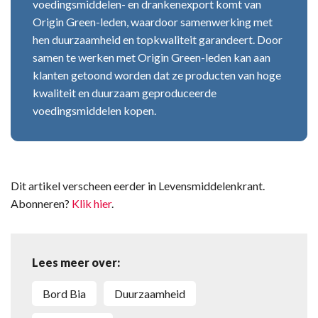
voedingsmiddelen- en drankenexport komt van
Origin Green-leden, waardoor samenwerking met
hen duurzaamheid en topkwaliteit garandeert. Door
samen te werken met Origin Green-leden kan aan
klanten getoond worden dat ze producten van hoge
kwaliteit en duurzaam geproduceerde
voedingsmiddelen kopen.
Dit artikel verscheen eerder in Levensmiddelenkrant.
Abonneren?
Klik hier
.
Lees meer over:
Bord Bia
Duurzaamheid