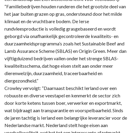
“Familiebedrijven houden runderen die het grootste deel van
het jaar buiten grazen op gras, ondersteund door het milde
klimaat en de vruchtbare bodem. De Ierse
rundvleesproductie is volledig grasgebaseerd en wordt
geborgd via onafhankelijk gecontroleerde kwaliteits- en
duurzaamheidsprogramma’s zoals het Sustainable Beef and
Lamb Assurance Scheme (SBLAS) en Origin Green. Meer dan
vijftigduizend bedrijven vallen onder het strenge SBLAS-
kwaliteitsschema, dat hoge eisen stelt aan onder meer
dierenwelzijn, duurzaamheid, traceerbaarheid en
diergezondheid.”
Crowley vervolgt: “Daarnaast beschikt Ierland over een
robuuste en diverse veestapel en kenmerkt de sector zich
door korte ketens tussen boer, verwerker en exportmarkt,
wat bijdraagt aan transparantie en voorspelbaarheid. Sinds
de jaren tachtig is Ierland een belangrijke leverancier voor de
Nederlandse markt. Nederland stelt hoge eisen aan
voedselkwaliteit, wat het tot een interessante afzetmarkt