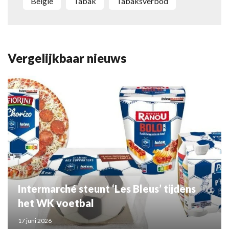
België
Tabak
tabaksverbod
Vergelijkbaar nieuws
Intermarché steunt ‘Les Bleus’ tijdens
het WK voetbal
17 juni 2026