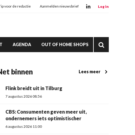
Tip voor de redactie
Aanmelden nieuwsbrief
Log in
T
AGENDA
OUT OF HOME SHOPS
Net binnen
Lees meer
Flink breidt uit in Tilburg
7 augustus 2026 08:56
CBS: Consumenten geven meer uit,
ondernemers iets optimistischer
6 augustus 2026 11:00