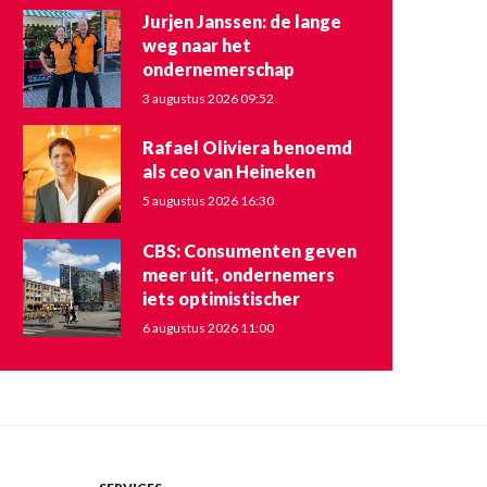
Jurjen Janssen: de lange
weg naar het
ondernemerschap
3 augustus 2026 09:52
Rafael Oliviera benoemd
als ceo van Heineken
5 augustus 2026 16:30
CBS: Consumenten geven
meer uit, ondernemers
iets optimistischer
6 augustus 2026 11:00