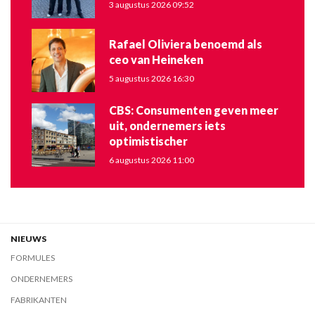
3 augustus 2026 09:52
Rafael Oliviera benoemd als
ceo van Heineken
5 augustus 2026 16:30
CBS: Consumenten geven meer
uit, ondernemers iets
optimistischer
6 augustus 2026 11:00
NIEUWS
FORMULES
ONDERNEMERS
FABRIKANTEN