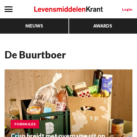
Login
NIEUWS
AWARDS
De Buurtboer
FORMULES
Crisp breidt met overname uit op