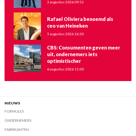
3 augustus 2026 09:52
Rafael Oliviera benoemd als
ceo van Heineken
5 augustus 2026 16:30
CBS: Consumenten geven meer
uit, ondernemers iets
optimistischer
6 augustus 2026 11:00
NIEUWS
FORMULES
ONDERNEMERS
FABRIKANTEN