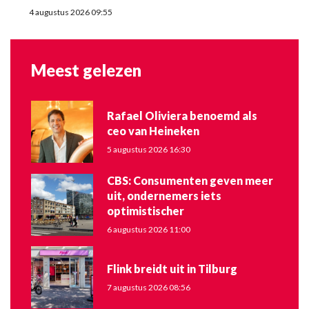
4 augustus 2026 09:55
Meest gelezen
Rafael Oliviera benoemd als
ceo van Heineken
5 augustus 2026 16:30
CBS: Consumenten geven meer
uit, ondernemers iets
optimistischer
6 augustus 2026 11:00
Flink breidt uit in Tilburg
7 augustus 2026 08:56