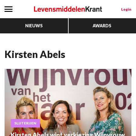
Login
NIEUWS
AWARDS
Kirsten Abels
SLIJTERIJEN
Kirsten Abels wint verkiezing Wijnvrouw