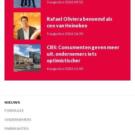
3 augustus 2026 09:52
Rafael Oliviera benoemd als
ceo van Heineken
5 augustus 2026 16:30
CBS: Consumenten geven meer
uit, ondernemers iets
optimistischer
6 augustus 2026 11:00
NIEUWS
FORMULES
ONDERNEMERS
FABRIKANTEN