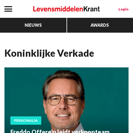
Login
NIEUWS
AWARDS
Koninklijke Verkade
PERSONALIA
Freddo Offerein leidt verkoopteam