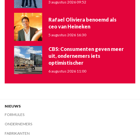
3 augustus 2026 09:52
Rafael Oliviera benoemd als
ceo van Heineken
5 augustus 2026 16:30
CBS: Consumenten geven meer
uit, ondernemers iets
optimistischer
6 augustus 2026 11:00
NIEUWS
FORMULES
ONDERNEMERS
FABRIKANTEN