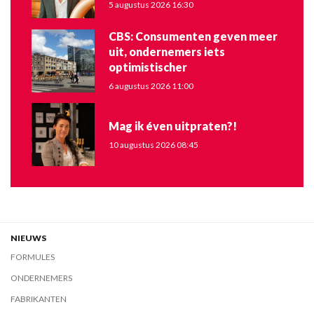
5 augustus 2026 16:30
CBS: Consumenten geven meer
uit, ondernemers iets
optimistischer
6 augustus 2026 11:00
Mag ik éven uitpraten?!
10 augustus 2026 08:45
NIEUWS
FORMULES
ONDERNEMERS
FABRIKANTEN