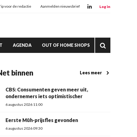
Tip voor de redactie
Aanmelden nieuwsbrief
Log in
T
AGENDA
OUT OF HOME SHOPS
Net binnen
Lees meer
CBS: Consumenten geven meer uit,
ondernemers iets optimistischer
6 augustus 2026 11:00
Eerste Müh-prijsfles gevonden
6 augustus 2026 09:30