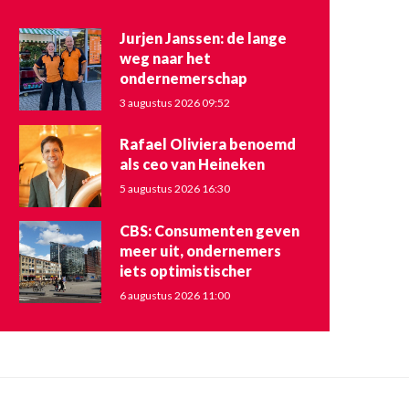
Jurjen Janssen: de lange
weg naar het
ondernemerschap
3 augustus 2026 09:52
Rafael Oliviera benoemd
als ceo van Heineken
5 augustus 2026 16:30
CBS: Consumenten geven
meer uit, ondernemers
iets optimistischer
6 augustus 2026 11:00