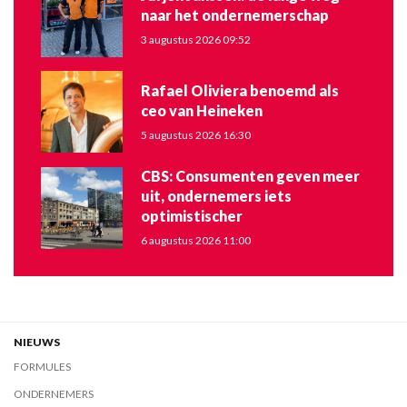
naar het ondernemerschap
3 augustus 2026 09:52
Rafael Oliviera benoemd als
ceo van Heineken
5 augustus 2026 16:30
CBS: Consumenten geven meer
uit, ondernemers iets
optimistischer
6 augustus 2026 11:00
NIEUWS
FORMULES
ONDERNEMERS