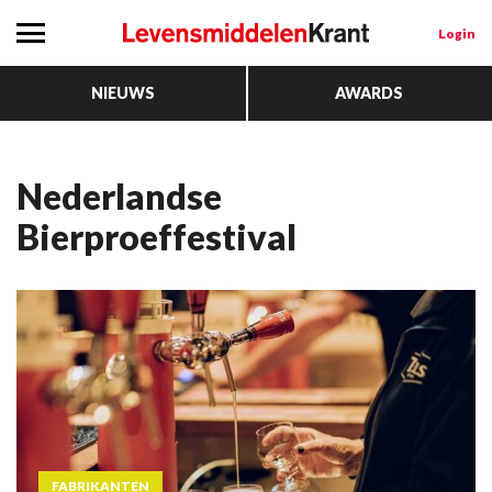
Login
NIEUWS
AWARDS
Nederlandse
Bierproeffestival
FABRIKANTEN