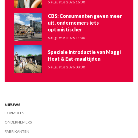
5 augustus 2026 16:30
CBS: Consumenten geven meer
uit, ondernemers iets
optimistischer
6 augustus 2026 11:00
Speciale introductie van Maggi
Heat & Eat-maaltijden
5 augustus 2026 08:30
NIEUWS
FORMULES
ONDERNEMERS
FABRIKANTEN