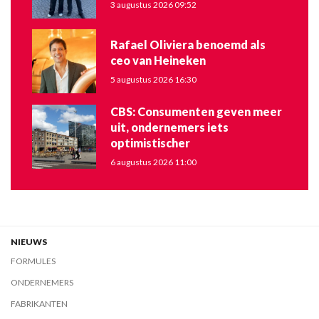
3 augustus 2026 09:52
Rafael Oliviera benoemd als
ceo van Heineken
5 augustus 2026 16:30
CBS: Consumenten geven meer
uit, ondernemers iets
optimistischer
6 augustus 2026 11:00
NIEUWS
FORMULES
ONDERNEMERS
FABRIKANTEN