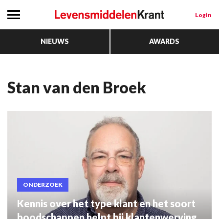
Login
NIEUWS
AWARDS
Stan van den Broek
ONDERZOEK
Kennis over het type klant en het soort
boodschappen helpt bij klantenwerving