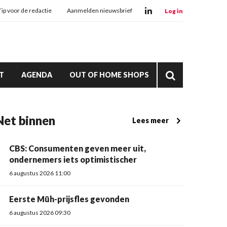
Tip voor de redactie
Aanmelden nieuwsbrief
Log in
T
AGENDA
OUT OF HOME SHOPS
Net binnen
Lees meer
CBS: Consumenten geven meer uit,
ondernemers iets optimistischer
6 augustus 2026 11:00
Eerste Müh-prijsfles gevonden
6 augustus 2026 09:30