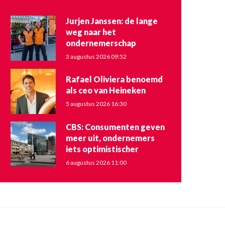
Jurjen Janssen: de lange
weg naar het
ondernemerschap
3 augustus 2026 09:52
Rafael Oliviera benoemd
als ceo van Heineken
5 augustus 2026 16:30
CBS: Consumenten geven
meer uit, ondernemers
iets optimistischer
6 augustus 2026 11:00