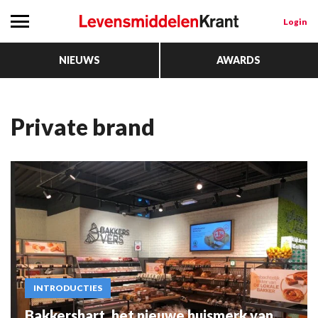
Login
NIEUWS
AWARDS
private brand
INTRODUCTIES
Bakkershart, het nieuwe huismerk van