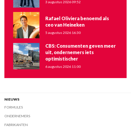
3 augustus 2026 09:52
Rafael Oliviera benoemd als
ceo van Heineken
5 augustus 2026 16:30
CBS: Consumenten geven meer
uit, ondernemers iets
optimistischer
6 augustus 2026 11:00
NIEUWS
FORMULES
ONDERNEMERS
FABRIKANTEN