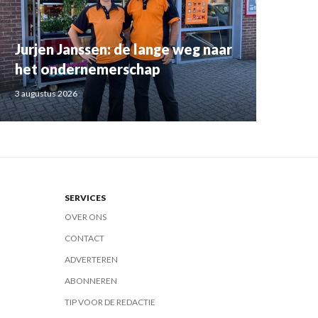
Jurjen Janssen: de lange weg naar
het ondernemerschap
3 augustus 2026
SERVICES
OVER ONS
CONTACT
ADVERTEREN
ABONNEREN
TIP VOOR DE REDACTIE