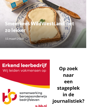
Smeerkees WildWestLand: net
zo lekker
11 maart 2026