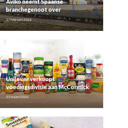
Aviko neemt Spaanse
branchegenoot over
17 februari 2026
Unilever verkoopt
voedingsdivisie aan McCormick
31 maart 2026