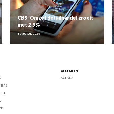
CBS: Omzet detailhandel groeit
met 2,9%
3 augustus 2026
ALGEMEEN
S
AGENDA
MERS
TEN
N
EK