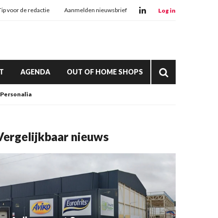
Tip voor de redactie
Aanmelden nieuwsbrief
Log in
T
AGENDA
OUT OF HOME SHOPS
Personalia
Vergelijkbaar nieuws