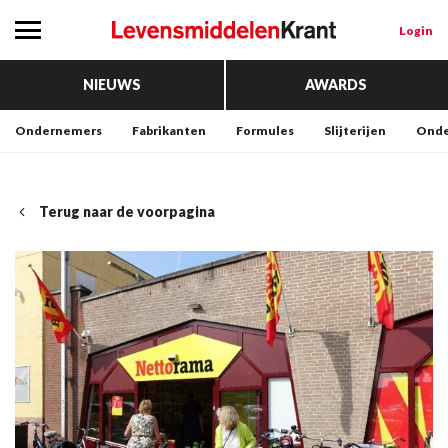
Login
NIEUWS
AWARDS
Ondernemers
Fabrikanten
Formules
Slijterijen
Onde
Terug naar de voorpagina