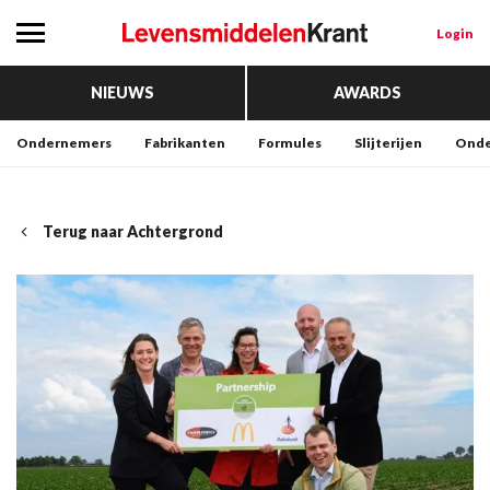
Login
NIEUWS
AWARDS
Ondernemers
Fabrikanten
Formules
Slijterijen
Onde
Terug naar Achtergrond