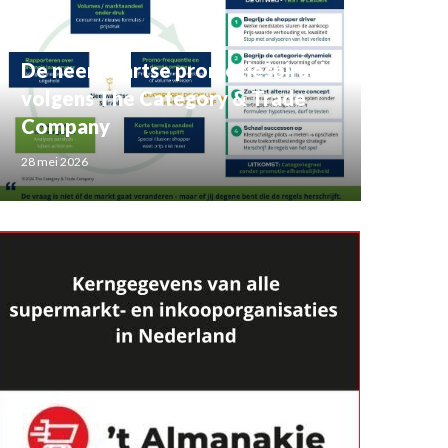
De neerwaartse promotiespiraal
volgens The Category & Trade
Company
28 mei 2026