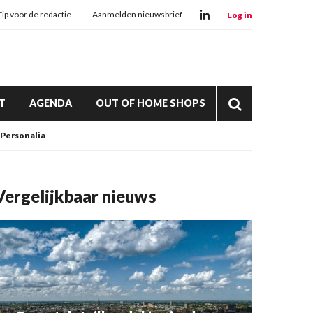
Tip voor de redactie
Aanmelden nieuwsbrief
Log in
T
AGENDA
OUT OF HOME SHOPS
Personalia
Vergelijkbaar nieuws