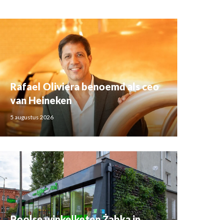
Rafael Oliviera benoemd als ceo
van Heineken
5 augustus 2026
Poolse winkelketen Żabka in