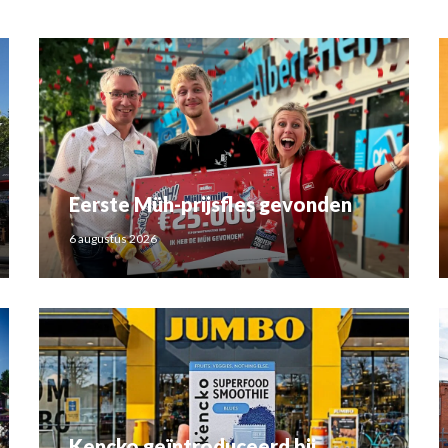
Eerste Müh-prijsfles gevonden
6 augustus 2026
Kencko geïntroduceerd bij