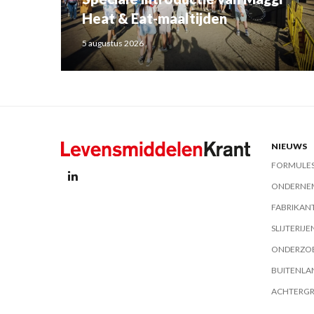
Heat & Eat-maaltijden
5 augustus 2026
NIEUWS
FORMULE
ONDERNE
FABRIKAN
SLIJTERIJE
ONDERZO
BUITENLA
ACHTERG