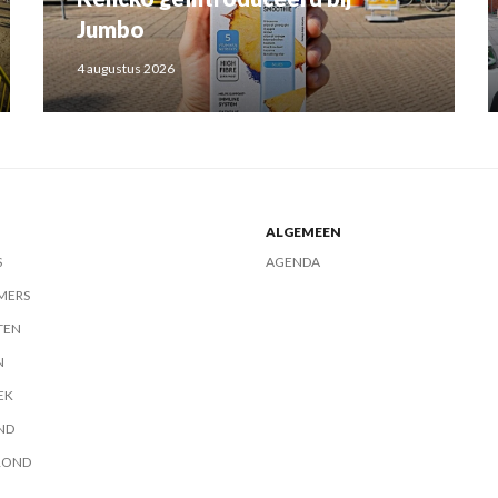
Jumbo
4 augustus 2026
ALGEMEEN
S
AGENDA
MERS
TEN
N
EK
ND
ROND