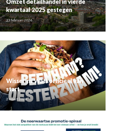
Omzet detailhandel in vierde
kwartaal 2025 gestegen
23 februari 2026
Wissel ‘ns Wat! officieel van
start
2 maart 2026