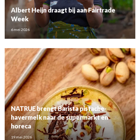
Albert Heijn draagt bij aan Fairtrade
Week
6 mei 2026
NATRUE brengt Barista pistache-
havermelk naar de supermarkt en
horeca
19 mei 2026