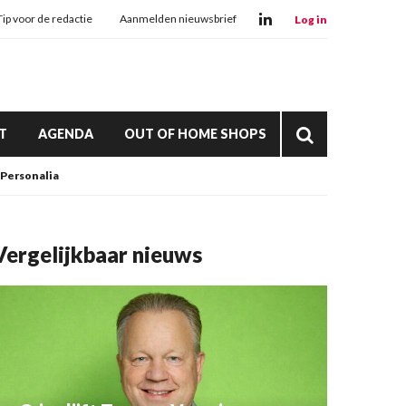
Tip voor de redactie
Aanmelden nieuwsbrief
Log in
T
AGENDA
OUT OF HOME SHOPS
Personalia
Vergelijkbaar nieuws