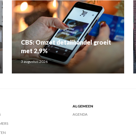
CBS: Omzet detailhandel groeit
met 2,9%
3 augustus 2026
ALGEMEEN
S
AGENDA
MERS
TEN