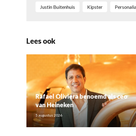
Justin Buitenhuis
Kipster
personali
Lees ook
Rafael Oliviera benoemd als ceo
van Heineken
5 augustus 2026