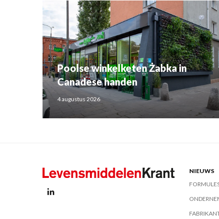
Poolse winkelketen Żabka in
Canadese handen
4 augustus 2026
NIEUWS
FORMULE
ONDERNE
FABRIKAN