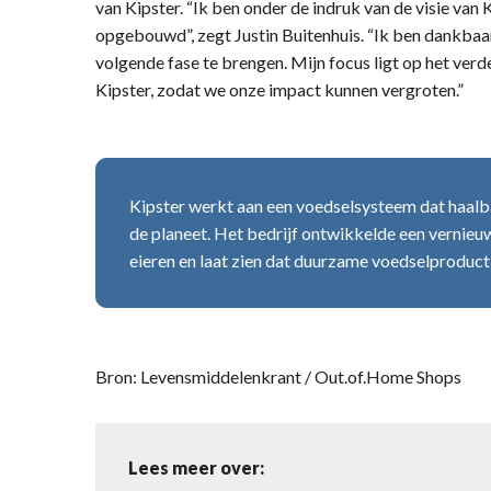
van Kipster. “Ik ben onder de indruk van de visie van 
opgebouwd”, zegt Justin Buitenhuis. “Ik ben dankbaa
volgende fase te brengen. Mijn focus ligt op het verd
Kipster, zodat we onze impact kunnen vergroten.”
Kipster werkt aan een voedselsysteem dat haalb
de planeet. Het bedrijf ontwikkelde een vernie
eieren en laat zien dat duurzame voedselproductie
Bron: Levensmiddelenkrant / Out.of.Home Shops
Lees meer over: