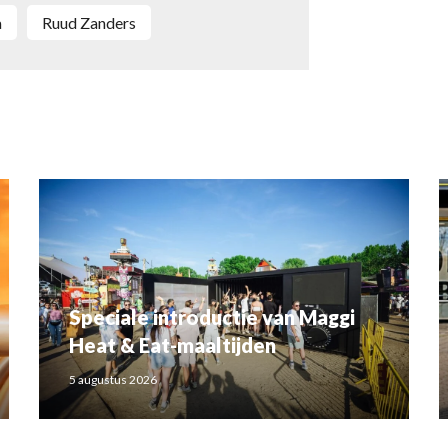
a
Ruud Zanders
Speciale introductie van Maggi
Heat & Eat-maaltijden
5 augustus 2026