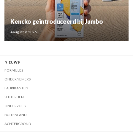
Kencko geïntroduceerd bij Jumbo
4 augustus 2026
NIEUWS
FORMULES
ONDERNEMERS
FABRIKANTEN
SLIJTERIJEN
ONDERZOEK
BUITENLAND
ACHTERGROND