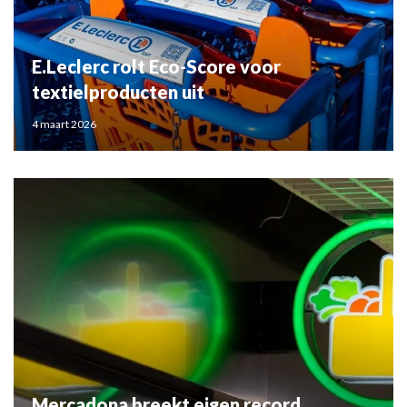
E.Leclerc rolt Eco-Score voor
textielproducten uit
4 maart 2026
Mercadona breekt eigen record