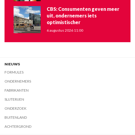
CBS: Consumenten geven meer
uit, ondernemers iets
optimistischer
6 augustus 2026 11:00
NIEUWS
FORMULES
ONDERNEMERS
FABRIKANTEN
SLIJTERIJEN
ONDERZOEK
BUITENLAND
ACHTERGROND