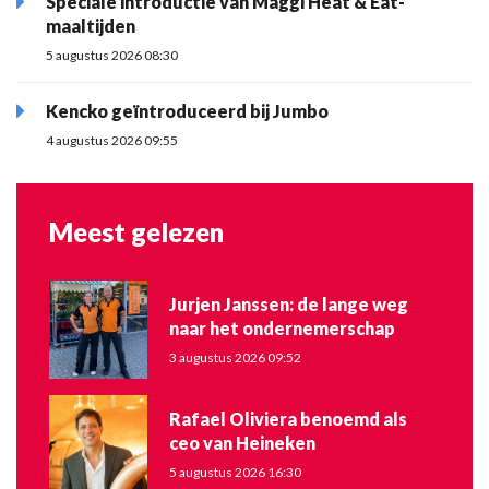
Speciale introductie van Maggi Heat & Eat-
maaltijden
5 augustus 2026 08:30
Kencko geïntroduceerd bij Jumbo
4 augustus 2026 09:55
Meest gelezen
Jurjen Janssen: de lange weg
naar het ondernemerschap
3 augustus 2026 09:52
Rafael Oliviera benoemd als
ceo van Heineken
5 augustus 2026 16:30