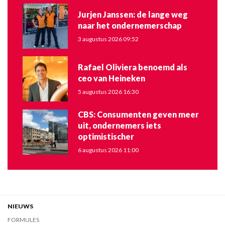
Jurjen Janssen: de lange weg
naar het ondernemerschap
3 augustus 2026 09:52
Rafael Oliviera benoemd als
ceo van Heineken
5 augustus 2026 16:30
CBS: Consumenten geven meer
uit, ondernemers iets
optimistischer
6 augustus 2026 11:00
NIEUWS
FORMULES