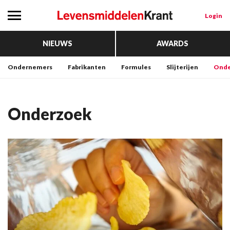
Login
NIEUWS
AWARDS
Ondernemers
Fabrikanten
Formules
Slijterijen
Onde
Onderzoek