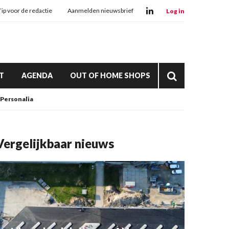
Tip voor de redactie
Aanmelden nieuwsbrief
Log in
T
AGENDA
OUT OF HOME SHOPS
Personalia
Vergelijkbaar nieuws