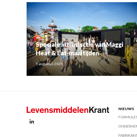
Speciale introductie van Maggi
Heat & Eat-maaltijden
5 augustus 2026
NIEUWS
FORMULE
ONDERNE
FABRIKAN