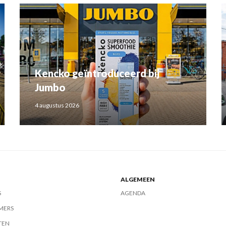
Kencko geïntroduceerd bij
Jumbo
4 augustus 2026
ALGEMEEN
S
AGENDA
MERS
TEN