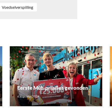
voedselverspilling
Eerste Müh-prijsfles gevonden
6 augustus 2026