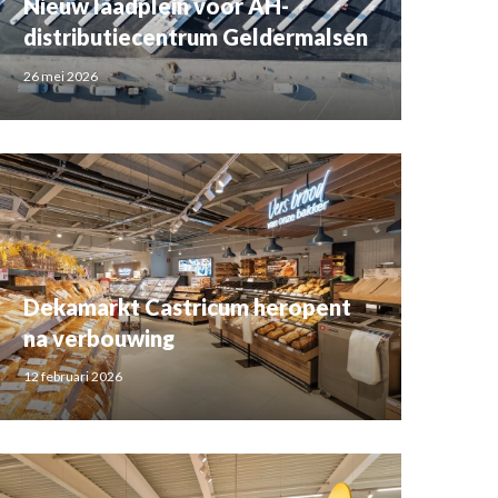
Nieuw laadplein voor AH-
distributiecentrum Geldermalsen
26 mei 2026
Dekamarkt Castricum heropent
na verbouwing
12 februari 2026