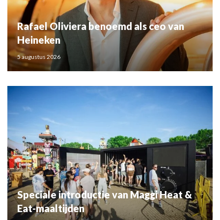
Rafael Oliviera benoemd als ceo van
Heineken
5 augustus 2026
Speciale introductie van Maggi Heat &
Eat-maaltijden