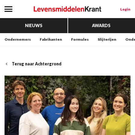
Login
NIEUWS
AWARDS
Ondernemers
Fabrikanten
Formules
Slijterijen
Onde
Terug naar Achtergrond