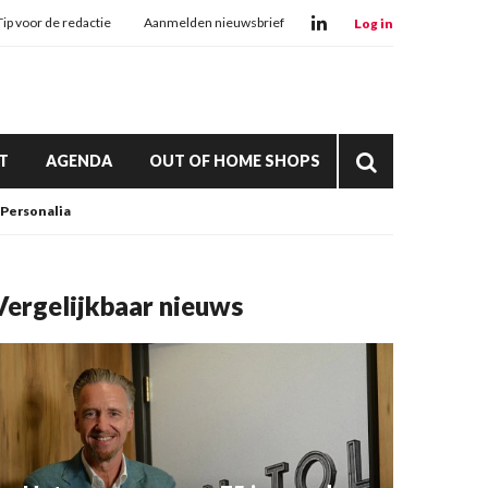
Tip voor de redactie
Aanmelden nieuwsbrief
Log in
T
AGENDA
OUT OF HOME SHOPS
Personalia
Vergelijkbaar nieuws