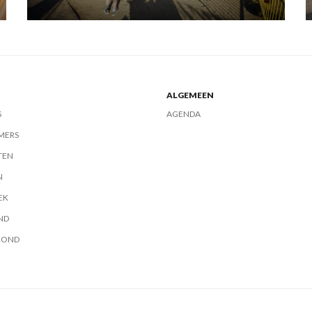
ALGEMEEN
S
AGENDA
MERS
TEN
N
EK
ND
ROND