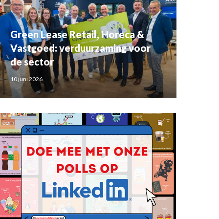
Green Lease Retail, Horeca &
Vastgoed: verduurzaming voor
de sector
10 juni 2026