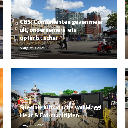
CBS: Consumenten geven meer
uit, ondernemers iets
optimistischer
6 augustus 2026
Speciale introductie van Maggi
Heat & Eat-maaltijden
5 augustus 2026