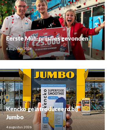
Eerste Müh-prijsfles gevonden
6 augustus 2026
Kencko geïntroduceerd bij
Jumbo
4 augustus 2026