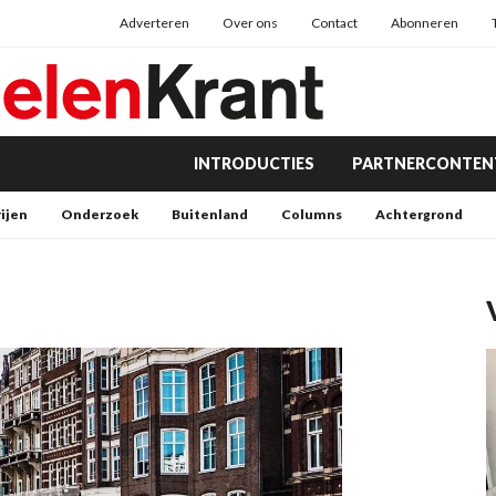
Adverteren
Over ons
Contact
Abonneren
INTRODUCTIES
PARTNERCONTEN
rijen
Onderzoek
Buitenland
Columns
Achtergrond