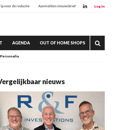
Tip voor de redactie
Aanmelden nieuwsbrief
Log in
T
AGENDA
OUT OF HOME SHOPS
Personalia
Vergelijkbaar nieuws