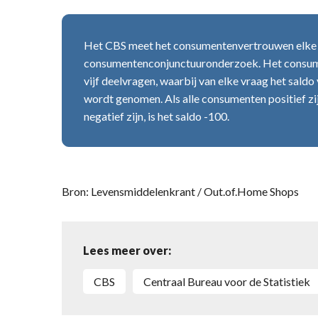
Het CBS meet het consumentenvertrouwen elke m
consumentenconjunctuuronderzoek. Het consum
vijf deelvragen, waarbij van elke vraag het sald
wordt genomen. Als alle consumenten positief zij
negatief zijn, is het saldo -100.
Bron: Levensmiddelenkrant / Out.of.Home Shops
Lees meer over:
CBS
Centraal Bureau voor de Statistiek