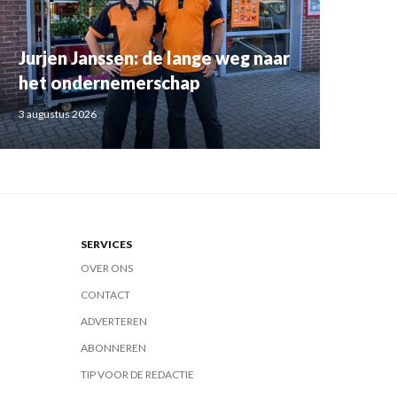
Jurjen Janssen: de lange weg naar
het ondernemerschap
3 augustus 2026
SERVICES
OVER ONS
CONTACT
ADVERTEREN
ABONNEREN
TIP VOOR DE REDACTIE