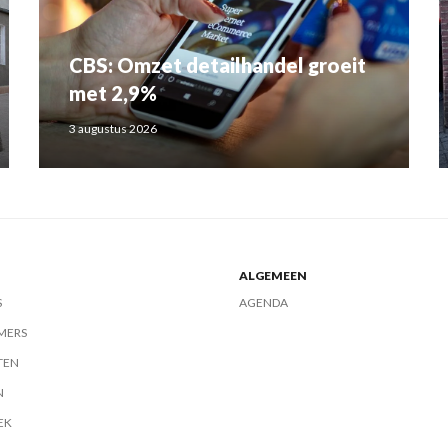
CBS: Omzet detailhandel groeit
met 2,9%
3 augustus 2026
ALGEMEEN
S
AGENDA
MERS
TEN
N
EK